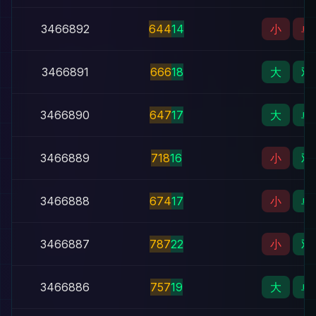
3466892
6
4
4
14
小
单
3466891
6
6
6
18
大
双
3466890
6
4
7
17
大
单
3466889
7
1
8
16
小
双
3466888
6
7
4
17
小
单
3466887
7
8
7
22
小
双
3466886
7
5
7
19
大
单