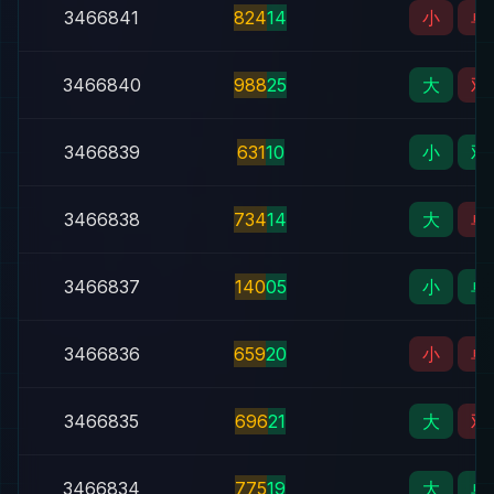
3466841
8
2
4
14
小
单
3466840
9
8
8
25
大
双
3466839
6
3
1
10
小
双
3466838
7
3
4
14
大
单
3466837
1
4
0
05
小
单
3466836
6
5
9
20
小
单
3466835
6
9
6
21
大
双
3466834
7
7
5
19
大
单