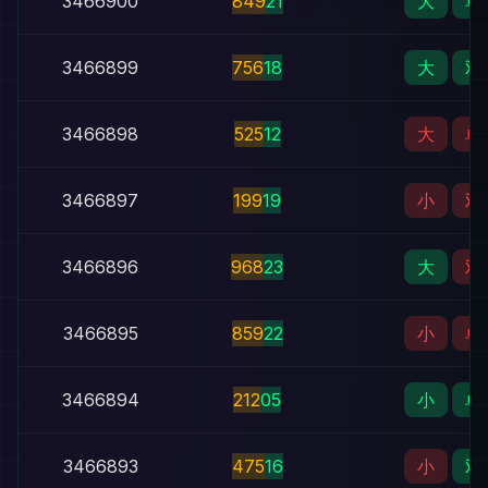
3466900
8
4
9
21
大
单
3466899
7
5
6
18
大
双
3466898
5
2
5
12
大
单
3466897
1
9
9
19
小
双
3466896
9
6
8
23
大
双
3466895
8
5
9
22
小
单
3466894
2
1
2
05
小
单
3466893
4
7
5
16
小
双