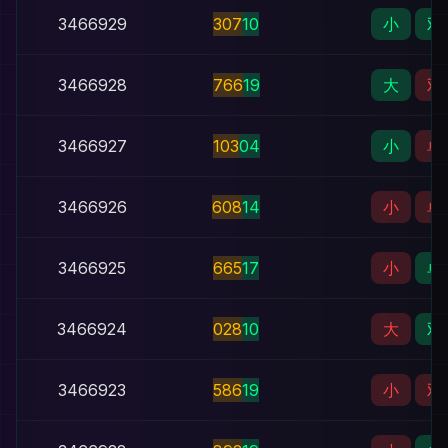
3466929
3
0
7
10
小
双
3466928
7
6
6
19
大
双
3466927
1
0
3
04
小
单
3466926
6
0
8
14
小
单
3466925
6
6
5
17
小
单
3466924
0
2
8
10
大
双
3466923
5
8
6
19
小
双