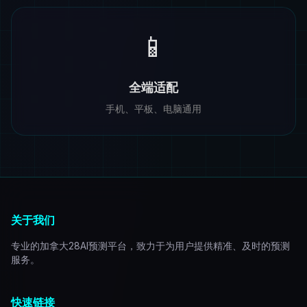
📱
全端适配
手机、平板、电脑通用
关于我们
专业的加拿大28AI预测平台，致力于为用户提供精准、及时的预测
服务。
快速链接