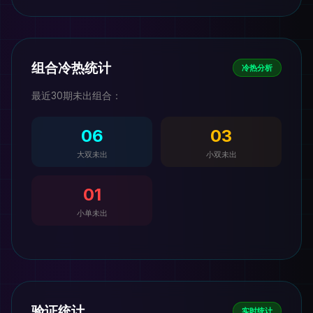
组合冷热统计
冷热分析
最近30期未出组合：
06
03
大双未出
小双未出
01
小单未出
验证统计
实时统计