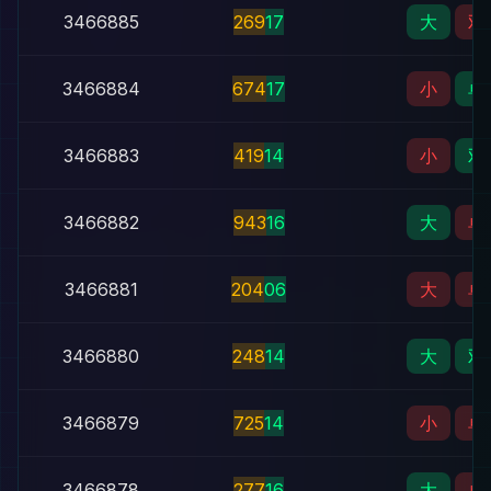
3466885
2
6
9
17
大
双
3466884
6
7
4
17
小
单
3466883
4
1
9
14
小
双
3466882
9
4
3
16
大
单
3466881
2
0
4
06
大
单
3466880
2
4
8
14
大
双
3466879
7
2
5
14
小
单
3466878
2
7
7
16
大
单