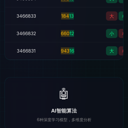
3466833
1
8
4
13
大
单
3466832
6
6
0
12
小
单
3466831
9
4
3
16
大
单
🤖
AI智能算法
6种深度学习模型，多维度分析